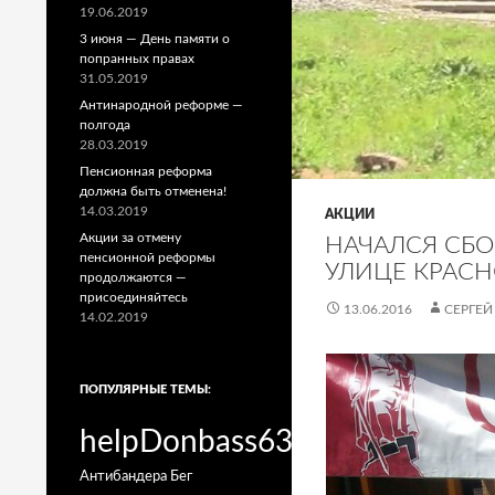
19.06.2019
3 июня — День памяти о
попранных правах
31.05.2019
Антинародной реформе —
полгода
28.03.2019
Пенсионная реформа
должна быть отменена!
14.03.2019
АКЦИИ
Акции за отмену
НАЧАЛСЯ СБО
пенсионной реформы
УЛИЦЕ КРАС
продолжаются —
присоединяйтесь
13.06.2016
СЕРГЕЙ
14.02.2019
ПОПУЛЯРНЫЕ ТЕМЫ:
helpDonbass63
Антибандера
Бег