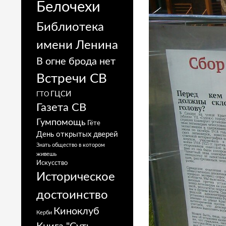
Белочехи
Библиотека
имени Ленина
В огне брода нет
Встречи СВ
ГЦСИ
ГТО
Газета СВ
Гумпомощь
Гёте
День открытых дверей
Знать общество в котором
живешь
Искусство
Историческое
достоинство
Киноклуб
Керби