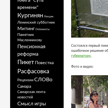
Книга "Суть
времени"
Кургинян
Лекции
Ленинский субботник
Митинг
Оппоненты
Памятник
Масленникову
Состоялся первый пике
Пенсионная
ошибочное решение об
реформа
губернатору.
Пикет
Повестка
Фото и видео:
Расфасовка
СЛОВо
Рецензии
Самара
Самарская лента
новостей
Смысл игры