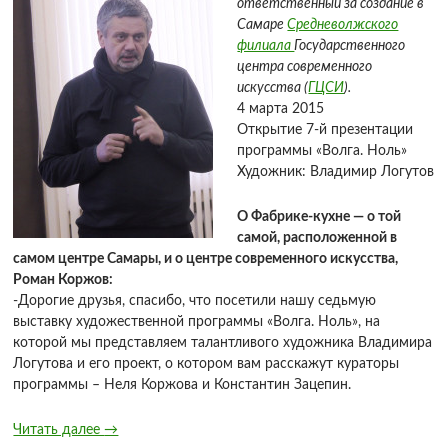
ответственный за создание в
Самаре
Средневолжского
филиала
Государственного
центра современного
искусства (
ГЦСИ
).
4 марта 2015
Открытие 7-й презентации
программы «Волга. Ноль»
Художник: Владимир Логутов
О Фабрике-кухне — о той
самой, расположенной в
самом центре Самары, и о центре современного искусства,
Роман Коржов:
-Дорогие друзья, спасибо, что посетили нашу седьмую
выставку художественной программы «Волга. Ноль», на
которой мы представляем талантливого художника Владимира
Логутова и его проект, о котором вам расскажут кураторы
программы – Неля Коржова и Константин Зацепин.
Читать далее
→