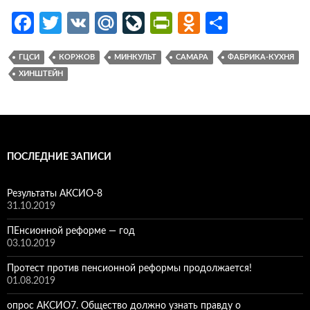
Fa
T
V
M
Li
Pr
O
О
ce
w
K
ail
v
in
d
т
ГЦСИ
КОРЖОВ
МИНКУЛЬТ
САМАРА
ФАБРИКА-КУХНЯ
b
itt
.R
eJ
tF
n
п
ХИНШТЕЙН
o
er
u
o
ri
o
р
o
ur
e
kl
ав
k
n
n
as
и
al
dl
sn
ть
ПОСЛЕДНИЕ ЗАПИСИ
y
iki
Результаты АКСИО-8
31.10.2019
ПЕнсионной реформе — год
03.10.2019
Протест против пенсионной реформы продолжается!
01.08.2019
опрос АКСИО7. Общество должно узнать правду о