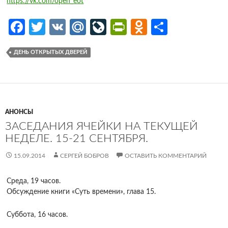
https://vk.com/open_eot
Fa
T
V
M
Li
Pr
O
О
ce
w
K
ail
v
in
d
т
ДЕНЬ ОТКРЫТЫХ ДВЕРЕЙ
b
itt
.R
eJ
tF
n
п
o
er
u
o
ri
o
р
o
ur
e
kl
ав
k
n
n
as
и
АНОНСЫ
al
dl
sn
ть
ЗАСЕДАНИЯ ЯЧЕЙКИ НА ТЕКУЩЕЙ
НЕДЕЛЕ. 15-21 СЕНТЯБРЯ.
y
iki
15.09.2014
СЕРГЕЙ БОБРОВ
ОСТАВИТЬ КОММЕНТАРИЙ
Среда, 19 часов.
Обсуждение книги «Суть времени», глава 15.
Суббота, 16 часов.