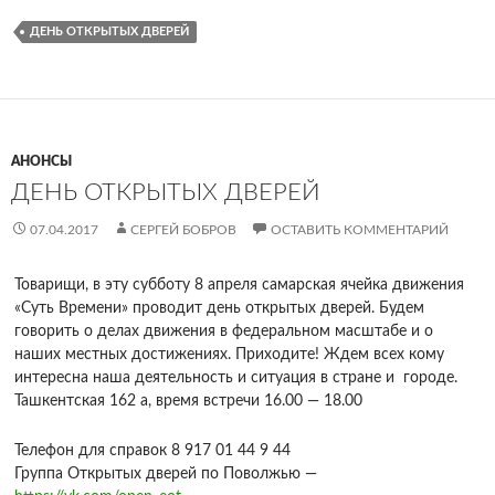
ce
w
K
ail
v
in
d
т
ДЕНЬ ОТКРЫТЫХ ДВЕРЕЙ
b
itt
.R
eJ
tF
n
п
o
er
u
o
ri
o
р
o
ur
e
kl
ав
k
n
n
as
и
АНОНСЫ
al
dl
sn
ть
ДЕНЬ ОТКРЫТЫХ ДВЕРЕЙ
y
iki
07.04.2017
СЕРГЕЙ БОБРОВ
ОСТАВИТЬ КОММЕНТАРИЙ
Товарищи, в эту субботу 8 апреля самарская ячейка движения
«Суть Времени» проводит день открытых дверей. Будем
говорить о делах движения в федеральном масштабе и о
наших местных достижениях. Приходите! Ждем всех кому
интересна наша деятельность и ситуация в стране и городе.
Ташкентская 162 а, время встречи 16.00 — 18.00
Телефон для справок 8 917 01 44 9 44
Группа Открытых дверей по Поволжью —