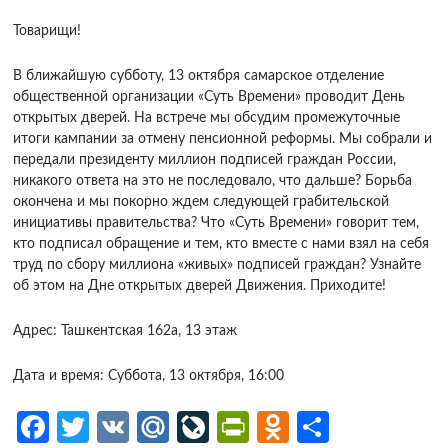
Товарищи!
В ближайшую субботу, 13 октября самарское отделение
общественной организации «Суть Времени» проводит День
открытых дверей. На встрече мы обсудим промежуточные
итоги кампании за отмену пенсионной реформы. Мы собрали и
передали президенту миллион подписей граждан России,
никакого ответа на это не последовало, что дальше? Борьба
окончена и мы покорно ждем следующей грабительской
инициативы правительства? Что «Суть Времени» говорит тем,
кто подписал обращение и тем, кто вместе с нами взял на себя
труд по сбору миллиона «живых» подписей граждан? Узнайте
об этом на Дне открытых дверей Движения. Приходите!
Адрес: Ташкентская 162а, 13 этаж
Дата и время: Суббота, 13 октября, 16:00
Fa
T
V
M
Li
Pr
O
О