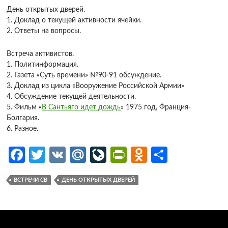
День открытых дверей.
1. Доклад о текущей активности ячейки.
2. Ответы на вопросы.
Встреча активистов.
1. Политинформация.
2. Газета «Суть времени» №90-91 обсуждение.
3. Доклад из цикла «Вооружение Российской Армии»
4. Обсуждение текущей деятельности.
5. Фильм «
В Сантьяго идет дождь
» 1975 год, Франция-
Болгария.
6. Разное.
Fa
T
V
M
Li
Pr
O
О
ce
w
K
ail
v
in
d
т
ВСТРЕЧИ СВ
ДЕНЬ ОТКРЫТЫХ ДВЕРЕЙ
b
itt
.R
eJ
tF
n
п
o
er
u
o
ri
o
р
o
ur
e
kl
ав