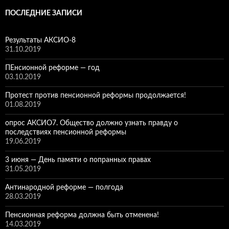
k
n
n
as
и
ПОСЛЕДНИЕ ЗАПИСИ
al
dl
sn
ть
y
iki
Результаты АКСИО-8
31.10.2019
ПЕнсионной реформе — год
03.10.2019
Протест против пенсионной реформы продолжается!
01.08.2019
опрос АКСИО7. Общество должно узнать правду о
последствиях пенсионной реформы
19.06.2019
3 июня — День памяти о попранных правах
31.05.2019
Антинародной реформе — полгода
28.03.2019
Пенсионная реформа должна быть отменена!
14.03.2019