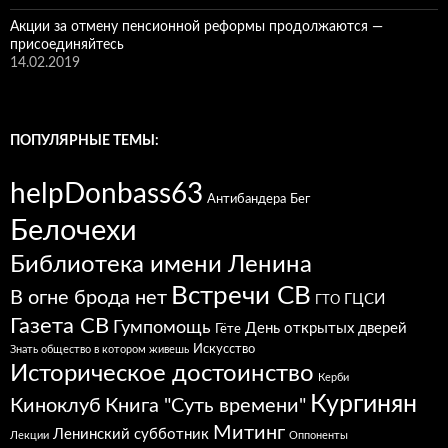
Акции за отмену пенсионной реформы продолжаются —
присоединяйтесь
14.02.2019
ПОПУЛЯРНЫЕ ТЕМЫ:
helpDonbass63
Антибандера
Бег
Белочехи
Библиотека имени Ленина
Встречи СВ
В огне брода нет
ГЦСИ
ГТО
Газета СВ
Гумпомощь
День открытых дверей
Гёте
Искусство
Знать общество в котором живешь
Историческое достоинство
Керби
Кургинян
Киноклуб
Книга "Суть времени"
Митинг
Ленинский субботник
Лекции
Оппоненты