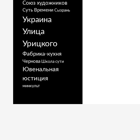
Союз художников
Суть Времени
Сызрань
Украина
Улица
Урицкого
Фабрика-кухня
Чернова
Школа сути
Ювенальная
юстиция
минкульт