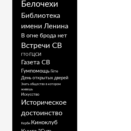
Белочехи
Библиотека
имени Ленина
В огне брода нет
Встречи СВ
ГЦСИ
ГТО
Газета СВ
Гумпомощь
Гёте
День открытых дверей
Знать общество в котором
живешь
Искусство
Историческое
достоинство
Киноклуб
Керби