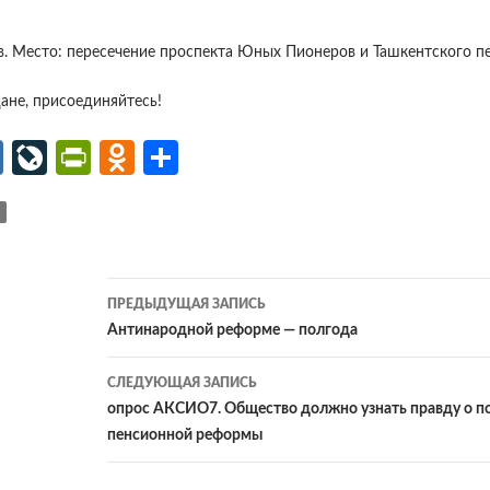
ов. Место: пересечение проспекта Юных Пионеров и Ташкентского пе
не, присоединяйтесь!
M
Li
Pr
O
О
ail
v
in
d
т
.R
eJ
tF
n
п
u
o
ri
o
р
ur
e
kl
ав
Навигация
ПРЕДЫДУЩАЯ ЗАПИСЬ
n
n
as
и
по
Антинародной реформе — полгода
al
dl
sn
ть
записям
СЛЕДУЮЩАЯ ЗАПИСЬ
y
iki
опрос АКСИО7. Общество должно узнать правду о п
пенсионной реформы