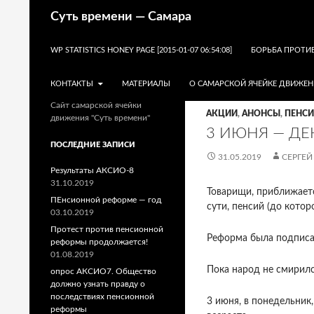
Поиск
Суть времени — Самара
ПЕРЕЙТИ К СОДЕРЖИМОМУ
WP STATISTICS HONEY PAGE [2015-01-07 06:54:08]
БОРЬБА ПРОТИ
КОНТАКТЫ
МАТЕРИАЛЫ
О САМАРСКОЙ ЯЧЕЙКЕ ДВИЖЕН
Сайт самарской ячейки
АКЦИИ
,
АНОНСЫ
,
ПЕНС
движения "Суть времени"
3 ИЮНЯ — ДЕ
ПОСЛЕДНИЕ ЗАПИСИ
31.05.2019
СЕРГЕЙ
Результаты АКСИО-8
31.10.2019
Товарищи, приближаетс
ПЕнсионной реформе — год
сути, пенсий (до кото
03.10.2019
Протест против пенсионной
Реформа была подписан
реформы продолжается!
01.08.2019
Пока народ не смирилс
опрос АКСИО7. Общество
должно узнать правду о
последствиях пенсионной
3 июня, в понедельник
реформы