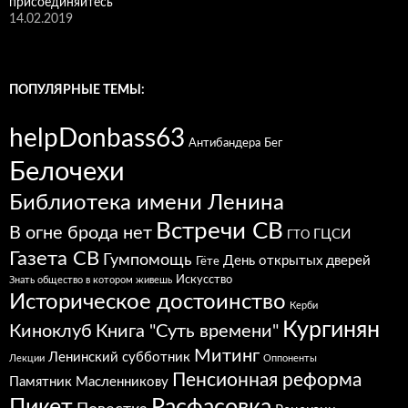
присоединяйтесь
14.02.2019
ПОПУЛЯРНЫЕ ТЕМЫ:
helpDonbass63
Антибандера
Бег
Белочехи
Библиотека имени Ленина
Встречи СВ
В огне брода нет
ГЦСИ
ГТО
Газета СВ
Гумпомощь
День открытых дверей
Гёте
Искусство
Знать общество в котором живешь
Историческое достоинство
Керби
Кургинян
Киноклуб
Книга "Суть времени"
Митинг
Ленинский субботник
Лекции
Оппоненты
Пенсионная реформа
Памятник Масленникову
Расфасовка
Пикет