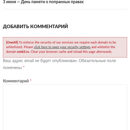
y
iki
3 июня — День памяти о попранных правах
ДОБАВИТЬ КОММЕНТАРИЙ
[OneAll]
To enforce the security of our services we require each domain to be
whitelisted. Please
click here to open your security settings
and whitelist the
domain
eot63.ru
. Clear your browser cache and reload this page afterwards.
Ваш адрес email не будет опубликован.
Обязательные поля
помечены
*
Комментарий
*