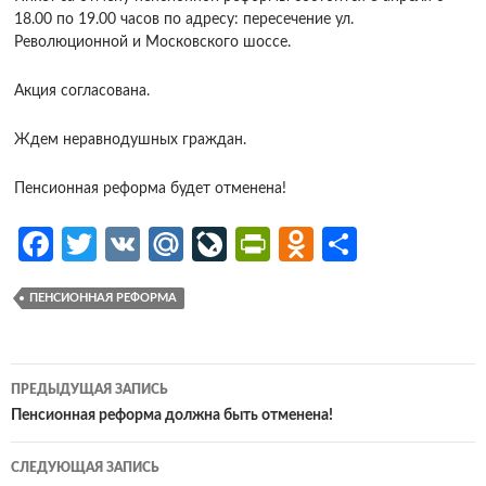
18.00 по 19.00 часов по адресу: пересечение ул.
Революционной и Московского шоссе.
Акция согласована.
Ждем неравнодушных граждан.
Пенсионная реформа будет отменена!
Fa
T
V
M
Li
Pr
O
О
ce
w
K
ail
v
in
d
т
ПЕНСИОННАЯ РЕФОРМА
b
itt
.R
eJ
tF
n
п
o
er
u
o
ri
o
р
o
ur
e
kl
ав
Навигация
ПРЕДЫДУЩАЯ ЗАПИСЬ
k
n
n
as
и
по
Пенсионная реформа должна быть отменена!
al
dl
sn
ть
записям
СЛЕДУЮЩАЯ ЗАПИСЬ