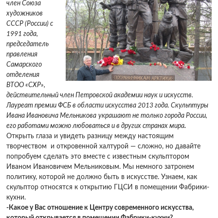
член Союза
художников
СССР (России) с
1991 года,
председатель
правления
Самарского
отделения
ВТОО «СХР»,
действительный член Петровской академии наук и искусств.
Лауреат премии ФСБ в области искусства 2013 года. Скульптуры
Ивана Ивановича Мельникова
украшают не только города России,
его работами можно любоваться и в других странах мира
.
Открыть глаза и увидеть разницу между настоящим
творчеством и откровенной халтурой — сложно, но давайте
попробуем сделать это вместе с известным скульптором
Иваном Ивановичем Мельниковым. Мы немного затронем
политику, которой не должно быть в искусстве. Узнаем, как
скульптор относятся к открытию ГЦСИ в помещении Фабрики-
кухни.
-Какое у Вас отношение к Центру современного искусства,