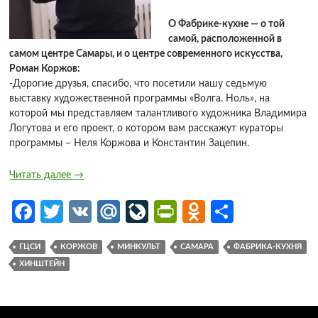
О Фабрике-кухне — о той
самой, расположенной в
самом центре Самары, и о центре современного искусства,
Роман Коржов:
-Дорогие друзья, спасибо, что посетили нашу седьмую
выставку художественной программы «Волга. Ноль», на
которой мы представляем талантливого художника Владимира
Логутова и его проект, о котором вам расскажут кураторы
программы – Неля Коржова и Константин Зацепин.
Читать далее
→
Fa
T
V
M
Li
Pr
O
О
ce
w
K
ail
v
in
d
т
ГЦСИ
КОРЖОВ
МИНКУЛЬТ
САМАРА
ФАБРИКА-КУХНЯ
b
itt
.R
eJ
tF
n
п
ХИНШТЕЙН
o
er
u
o
ri
o
р
o
ur
e
kl
ав