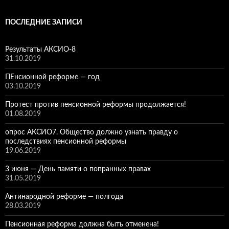
k
n
n
as
и
al
dl
sn
ть
ПОСЛЕДНИЕ ЗАПИСИ
y
iki
Результаты АКСИО-8
31.10.2019
ПЕнсионной реформе — год
03.10.2019
Протест против пенсионной реформы продолжается!
01.08.2019
опрос АКСИО7. Общество должно узнать правду о
последствиях пенсионной реформы
19.06.2019
3 июня — День памяти о попранных правах
31.05.2019
Антинародной реформе — полгода
28.03.2019
Пенсионная реформа должна быть отменена!