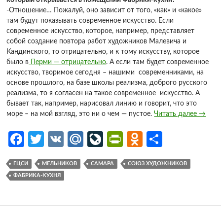
который открывается в помещении Фабрики-кухни?
-Отношение… Пожалуй, оно зависит от того, «как» и «какое»
там будут показывать современное искусство. Если
современное искусство, которое, например, представляет
собой создание повтора работ художников Малевича и
Кандинского, то отрицательно, и к тому искусству, которое
было в
Перми — отрицательно
. А если там будет современное
искусство, творимое сегодня – нашими современниками, на
основе прошлого, на базе школы реализма, доброго русского
реализма, то я согласен на такое современное искусство. А
бывает так, например, нарисовал линию и говорит, что это
море – на мой взгляд, это ни о чем — пустое.
Читать далее
→
Fa
T
V
M
Li
Pr
O
О
ce
w
K
ail
v
in
d
т
ГЦСИ
МЕЛЬНИКОВ
САМАРА
СОЮЗ ХУДОЖНИКОВ
b
itt
.R
eJ
tF
n
п
ФАБРИКА-КУХНЯ
o
er
u
o
ri
o
р
o
ur
e
kl
ав
k
n
n
as
и