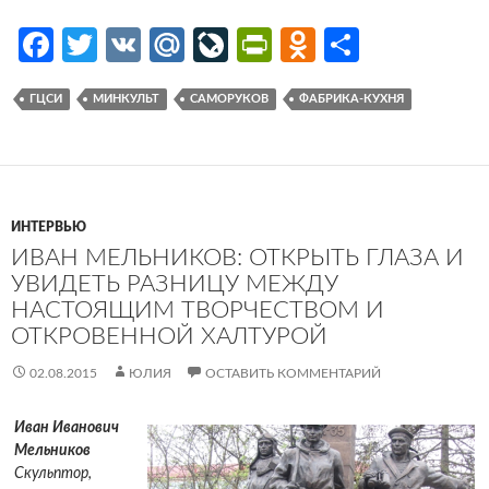
Fa
T
V
M
Li
Pr
O
О
ce
w
K
ail
v
in
d
т
ГЦСИ
МИНКУЛЬТ
САМОРУКОВ
ФАБРИКА-КУХНЯ
b
itt
.R
eJ
tF
n
п
o
er
u
o
ri
o
р
o
ur
e
kl
ав
k
n
n
as
и
ИНТЕРВЬЮ
al
dl
sn
ть
ИВАН МЕЛЬНИКОВ: ОТКРЫТЬ ГЛАЗА И
УВИДЕТЬ РАЗНИЦУ МЕЖДУ
y
iki
НАСТОЯЩИМ ТВОРЧЕСТВОМ И
ОТКРОВЕННОЙ ХАЛТУРОЙ
02.08.2015
ЮЛИЯ
ОСТАВИТЬ КОММЕНТАРИЙ
Иван Иванович
Мельников
Ск
ульптор,