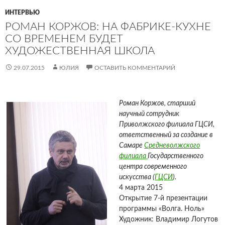
al
dl
sn
ть
ИНТЕРВЬЮ
РОМАН КОРЖОВ: НА ФАБРИКЕ-КУХНЕ
y
iki
СО ВРЕМЕНЕМ БУДЕТ
ХУДОЖЕСТВЕННАЯ ШКОЛА
29.07.2015
ЮЛИЯ
ОСТАВИТЬ КОММЕНТАРИЙ
Роман Коржов, старший
научный сотрудник
Приволжского филиала ГЦСИ,
ответственный за создание в
Самаре
Средневолжского
филиала
Государственного
центра современного
искусства (
ГЦСИ
).
4 марта 2015
Открытие 7-й презентации
программы «Волга. Ноль»
Художник: Владимир Логутов