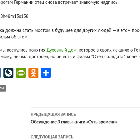
рогам Германии отец снова встречает знакомую надпись.
а должна стать мостом в будущее для других людей — в этом прос
Фильм об этом.
мы коснулись понятия
Духовный дом
, которое в своих лекциях о Г
мому, не был достроен, но он есть и фильм "Отец соллдата", конечн
M
Li
Pr
O
О
ail
v
in
d
т
ИИ
.R
eJ
tF
n
п
u
o
ri
o
р
ur
e
kl
ав
Навигация
ПРЕДЫДУЩАЯ ЗАПИСЬ
n
n
as
и
по
Обсуждение 3 главы книги «Суть времени»
al
dl
sn
ть
записям
СЛЕДУЮЩАЯ ЗАПИСЬ