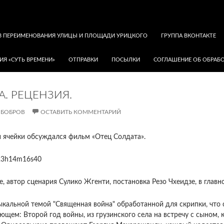
В ПЕРЕИМЕНОВАНИЯ УЛИЦЫ И ПЛОЩАДИ УРИЦКОГО
ГРУППА ВКОНТАКТЕ
ИЯ «СУТЬ ВРЕМЕНИ»
ОТПРАВКИ
ПОСЫЛКИ
СОГЛАШЕНИЕ ОБ ОБРАБО
А. РЕЦЕНЗИЯ.
 БОБРОВ
ОСТАВИТЬ КОММЕНТАРИЙ
 ячейки обсуждался фильм «Отец Солдата».
, автор сценария Сулико Жгенти, постановка Резо Чхеидзе, в главн
кальной темой "Священная война" обработанной для скрипки, что 
щем: Второй год войны, из грузинского села на встречу с сыном, 