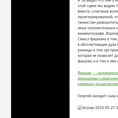
А ты видел что они у н
этой сцене мы видим т
вместе, сочетание всяч
проигнорированной, чт
танкистам разворотить
иных положительных ка
кинематографе. Впроче
Смысл фашизма в том, 
в абсолютизации духа 
разницы в том где про
которая не позволит д
фашизм, а в том в чем 
Фашизм — …политическо
реакционных и агрессив
капитала, осуществляем
Георгий находит сына и