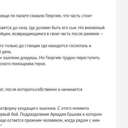
рищи по палате сказали Георгию, что часть стоит
ирается до села, где должен быть его сын. Но внезапный
ойцом, возвращающимся в свою часть после ранения —
го только до станции где находится госпиталь и
 день.
ом эшелоне доедешь. Но Георгию трудно переступить
еского помощника героя,
г, после которого,собственно и начинается
платформу уходящего эшелона. С этого момента
ервый бой. Подразделение Аркадия Ершова в котором
еще остается прежним человеком, когда рядом с ним
"