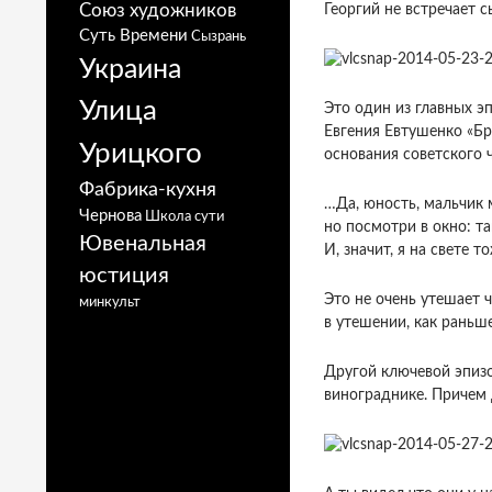
Союз художников
Георгий не встречает 
Суть Времени
Сызрань
Украина
Улица
Это один из главных эп
Евгения Евтушенко «Бр
Урицкого
основания советского 
Фабрика-кухня
…Да, юность, мальчик 
Чернова
Школа сути
но посмотри в окно: т
Ювенальная
И, значит, я на свете т
юстиция
Это не очень утешает 
минкульт
в утешении, как раньш
Другой ключевой эпизо
винограднике. Причем 