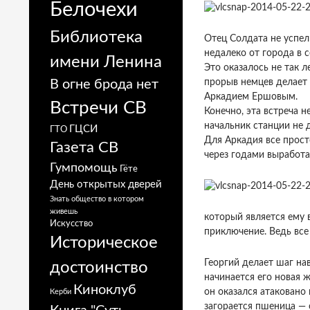
Белочехи
Библиотека
Отец Солдата не успел 
недалеко от города в 
имени Ленина
Это оказалось не так л
В огне брода нет
прорыв немцев делает 
Аркадием Ершовым.
Встречи СВ
Конечно, эта встреча 
начальник станции не 
ГЦСИ
ГТО
Для Аркадия все прост
Газета СВ
через годами выработа
Гумпомощь
Гёте
День открытых дверей
Знать общество в котором
живешь
который является ему 
Искусство
приключение. Ведь все
Историческое
Георгий делает шаг на
достоинство
начинается его новая
Киноклуб
он оказался атаковано
Керби
загорается пшеница — 