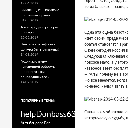
герой — Отец Солдата.
19.06.2019
то из близких — сыне, 
3 июня — День памяти о
попранных правах
31.05.2019
Антинародной реформе —
полгода
Одна эта сцена безотно
28.03.2019
идет своим предначерт
Пенсионная реформа
братья становятся враг
должна быть отменена!
С кем сегодня Россия в
14.03.2019
Следующая ключевая сц
Акции за отмену
повозке мало, а у этог
пенсионной реформы
наверное везет беспла
продолжаются —
— "А ты почему не в ар
присоединяйтесь
Но все меняется, когда
14.02.2019
конечно, нельзя взять 
ПОПУЛЯРНЫЕ ТЕМЫ:
helpDonbass63
Сцена, на мой взгляд, 
историческую судьбу, 
Антибандера
Бег