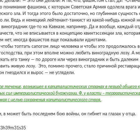
ас делали? — Это они делали! А ты, что, фашистом стал, да? -Отве
о понимание фашизма, с которым Советская Армия одолела врага и
еского зла. И тогда этого было достаточно, но глубинная сущность
о ли. Ведь и немецкий лейтенант-танкист из какой-нибудь южной 
 виноградник где-то на Кавказе, например. Да и вообще, каждый 
честв, что не вписывается в концепцию квинтэссенции зла, котора
м нет, иногда фашистов еще показывали идиотами.
чтобы топтать сапогом лицо человека и чтобы это продолжалось веч
господства, при этом вполне можно любить виноградную лозу. А м
ехать его танку — по дороге или через виноградник и быть далеким 
авить живую лозу. Это, помимо прочего, стало причиной реставрац
он гнездился и вырос — не углядели.
е течение, возникшее в капиталистических странах в период общего 
ных сил империалистической буржуазии. Ф. у власти – террористичес
ая с целью сохранения капиталистического строя.
, в может быть последнем бою войны, он гибнет на глазах у отца.