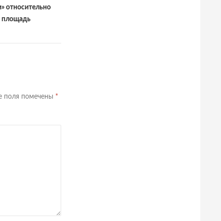
и» относительно
и площадь
е поля помечены
*