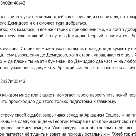
к сыну, его уже несколько дней как выписали из госпиталя, но това
селе Демидово и он сможет туда добраться.
егко, как казалось, и все же старик с приключениями, но почти доб
встречу невозможной. По пути в Демидово Георгий знакомится с б
неслучайна. Старик не может ехать дальше, проездной документ у не
дал ему разрешения до Демидово, хотя старик упрашивал его целый
о — да плюнь ты на эти бумажки, до Демидово два часа — на люб
нное уважение к документу. Аркадий выступает в качестве классич
в каждом мифе или сказке и помогает герою переступить некий поро
 что происходило до этого только подготовка к главному.
встречу своей судьбе, запрыгивая вслед за Аркадием Ершовым на 
 жизнь. На следующий день Георгий Махарашвили принимает свой п
 прорвавшимися немцами. Уже находясь под обстрелом старик все 
он пытается её тушить и зовет на помощь остальных — "Хлеб горит!