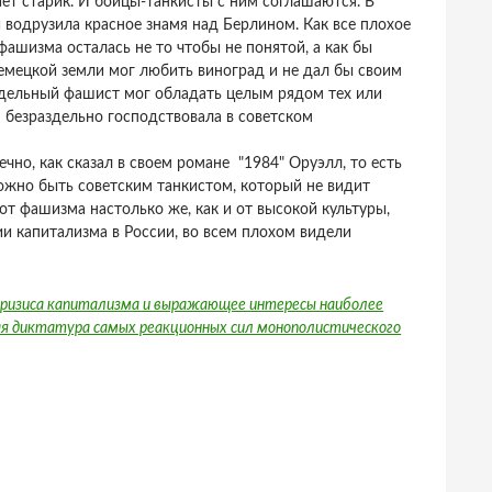
чает старик. И бойцы-танкисты с ним соглашаются. В
 водрузила красное знамя над Берлином. Как все плохое
 фашизма осталась не то чтобы не понятой, а как бы
немецкой земли мог любить виноград и не дал бы своим
отдельный фашист мог обладать целым рядом тех или
я безраздельно господствовала в советском
но, как сказал в своем романе "1984" Оруэлл, то есть
ожно быть советским танкистом, который не видит
от фашизма настолько же, как и от высокой культуры,
ии капитализма в России, во всем плохом видели
кризиса капитализма и выражающее интересы наиболее
кая диктатура самых реакционных сил монополистического