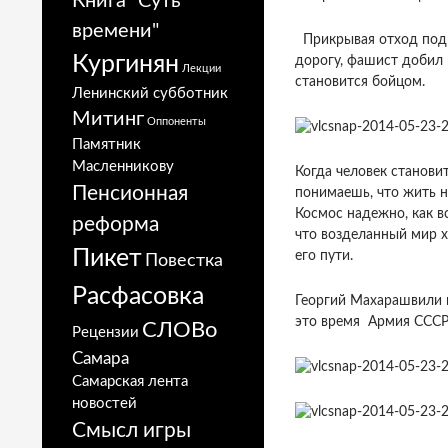
Книга "Суть
времени"
Прикрывая отход подра
Кургинян
дорогу, фашист добил
Лекции
становится бойцом.
Ленинский субботник
Митинг
Оппоненты
Памятник
Масленникову
Когда человек становит
Пенсионная
понимаешь, что жить н
Космос надежно, как вс
реформа
что возделанный мир х
Пикет
его пути.
Повестка
Расфасовка
Георгий Махарашвили 
это время Армия ССС
СЛОВо
Рецензии
Самара
Самарская лента
новостей
Смысл игры