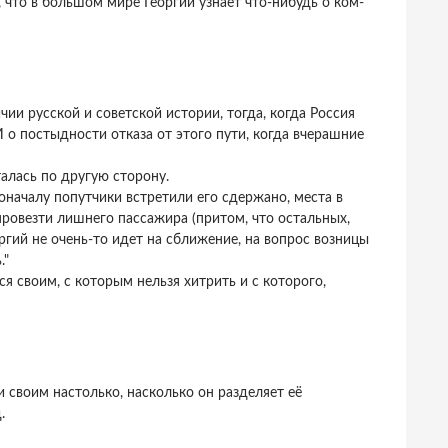
что в большом мире Георгий узнает что-нибудь о ком-
чии русской и советской истории, тогда, когда Россия
 о постыдности отказа от этого пути, когда вчерашние
талась по другую сторону.
оначалу попутчики встретили его сдержано, места в
 провезти лишнего пассажира (притом, что остальных,
ргий не очень-то идет на сближение, на вопрос возницы
."
ся своим, с которым нельзя хитрить и с которого,
и своим настолько, насколько он разделяет её
.