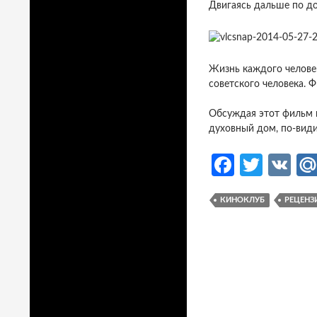
Двигаясь дальше по до
Жизнь каждого человек
советского человека. 
Обсуждая этот фильм 
духовный дом, по-види
Fa
T
V
ce
w
K
КИНОКЛУБ
РЕЦЕНЗ
b
itt
o
er
o
k