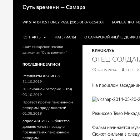
Поиск
Суть времени — Самара
ПЕРЕЙТИ К СОДЕРЖИМОМУ
WP STATISTICS HONEY PAGE [2015-01-07 06:54:08]
БОРЬБА ПРОТИ
КОНТАКТЫ
МАТЕРИАЛЫ
О САМАРСКОЙ ЯЧЕЙКЕ ДВИЖЕН
Сайт самарской ячейки
КИНОКЛУБ
движения "Суть времени"
ОТЕЦ СОЛДАТ
ПОСЛЕДНИЕ ЗАПИСИ
28.05.2014
СЕРГЕЙ
Результаты АКСИО-8
31.10.2019
На прошлом заседании
ПЕнсионной реформе — год
03.10.2019
Протест против пенсионной
реформы продолжается!
01.08.2019
Режиссер Темо Микадзе
опрос АКСИО7. Общество
должно узнать правду о
Фильм начинается музы
последствиях пенсионной
Сюжет фильма в следую
реформы