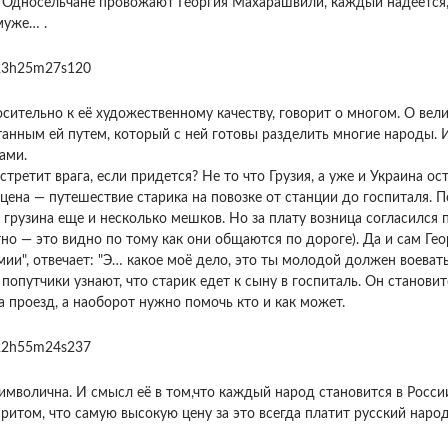
 Односельчане провожают Георгия Махарашвили, каждый надеется, 
муже… .
сительно к её художественному качеству, говорит о многом. О вели
анным ей путем, который с ней готовы разделить многие народы. И
ами.
стретит врага, если придется? Не то что Грузия, а уже и Украина ос
ена — путешествие старика на повозке от станции до госпиталя. П
о грузина еще и несколько мешков. Но за плату возница согласился
тно — это видно по тому как они общаются по дороге). Да и сам Гео
мии", отвечает: "Э… какое моё дело, это ты молодой должен воевать
 попутчики узнают, что старик едет к сыну в госпиталь. Он становит
за проезд, а наоборот нужно помочь кто и как может.
символична. И смысл её в том,что каждый народ становится в Росси
притом, что самую высокую цену за это всегда платит русский народ