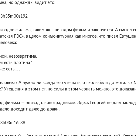
сына, но однажды видит это:
изодов фильма, таким же эпизодом фильм и закончится. А смысл его
атская ГЭС», в целом конъюнктурная как многое, что писал Евтуше
человека:
мой, невозвратима,
ам есть плотина?
оже есть… .
человека? А нужно ли всегда его утешать, от колыбели до могилы? 
е? Утешения в этом нет, но силы в этом черпать можно, это доказ
д фильма — эпизод с виноградником. Здесь Георгий не дает моло
дело доходит даже до драки.