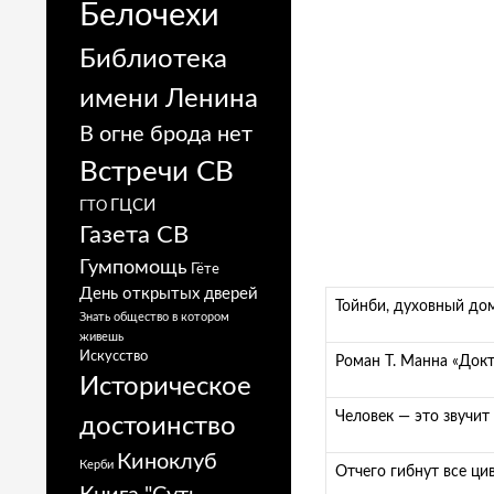
Белочехи
Библиотека
имени Ленина
В огне брода нет
Встречи СВ
ГЦСИ
ГТО
Газета СВ
Гумпомощь
Гёте
День открытых дверей
Тойнби, духовный дом
Знать общество в котором
живешь
Искусство
Роман Т. Манна «Докт
Историческое
Человек — это звучит
достоинство
Киноклуб
Керби
Отчего гибнут все ци