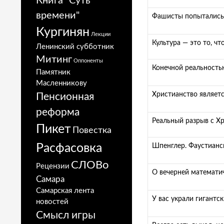
Книга "Суть
времени"
Фашисты попытались с
Кургинян
Лекции
Культура — это то, ч
Ленинский субботник
Митинг
Оппоненты
Конечной реальность
Памятник
Масленникову
Христианство являет
Пенсионная
реформа
Реальный разрыв с Х
Пикет
Повестка
Расфасовка
Шпенглер. Фаустианск
СЛОВо
Рецензии
О вечерней математич
Самара
Самарская лента
У вас украли гигантс
новостей
Смысл игры