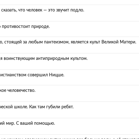
казать, что человек — это звучит подло.
то противостоит природе.
ю, стоящей за любым пантеизмом, является культ Великой Матери.
ся воинствующим антиприродным культом.
ристианством совершил Ницше.
ое человечество.
еской школе. Как там губили ребят.
кий мир. С вашей помощью.