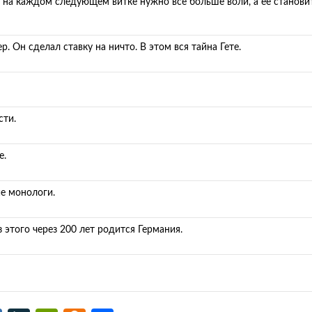
о на каждом следующем витке нужно все больше воли, а её станови
 Он сделал ставку на ничто. В этом вся тайна Гете.
сти.
е.
е монологи.
з этого через 200 лет родится Германия.