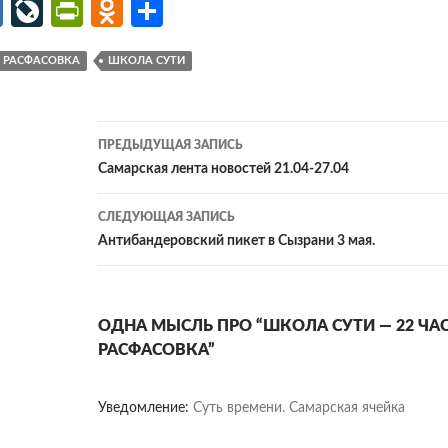
M
Li
Pr
O
О
ail
v
in
d
т
РАСФАСОВКА
ШКОЛА СУТИ
.R
eJ
tF
n
п
u
o
ri
o
р
ur
e
kl
ав
Навигация
ПРЕДЫДУЩАЯ ЗАПИСЬ
n
n
as
и
по
Самарская лента новостей 21.04-27.04
al
dl
sn
ть
записям
СЛЕДУЮЩАЯ ЗАПИСЬ
y
iki
Антибандеровский пикет в Сызрани 3 мая.
ОДНА МЫСЛЬ ПРО “ШКОЛА СУТИ — 22 ЧАСТ
РАСФАСОВКА”
Уведомление:
Суть времени. Самарская ячейка