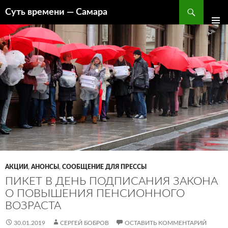
Поиск
Суть времени — Самара
ПЕРЕЙТИ
К
СОДЕРЖИМОМУ
АКЦИИ
,
АНОНСЫ
,
СООБЩЕНИЕ ДЛЯ ПРЕССЫ
ПИКЕТ В ДЕНЬ ПОДПИСАНИЯ ЗАКОНА
О ПОВЫШЕНИЯ ПЕНСИОННОГО
ВОЗРАСТА
30.01.2019
СЕРГЕЙ БОБРОВ
ОСТАВИТЬ КОММЕНТАРИЙ