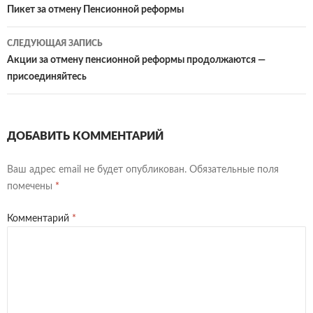
o
ur
e
kl
ав
по
Пикет за отмену Пенсионной реформы
k
n
n
as
и
записям
СЛЕДУЮЩАЯ ЗАПИСЬ
al
dl
sn
ть
Акции за отмену пенсионной реформы продолжаются —
y
iki
присоединяйтесь
ДОБАВИТЬ КОММЕНТАРИЙ
Ваш адрес email не будет опубликован.
Обязательные поля
помечены
*
Комментарий
*