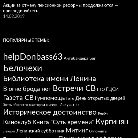
Акции за отмену пенсионной реформы продолжаются —
присоединяйтесь
14.02.2019
ПОПУЛЯРНЫЕ ТЕМЫ:
helpDonbass63
Антибандера
Бег
Белочехи
Библиотека имени Ленина
Встречи СВ
В огне брода нет
ГЦСИ
ГТО
Газета СВ
Гумпомощь
День открытых дверей
Гёте
Искусство
Знать общество в котором живешь
Историческое достоинство
Керби
Кургинян
Киноклуб
Книга "Суть времени"
Митинг
Ленинский субботник
Лекции
Оппоненты