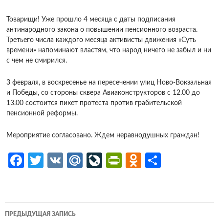
Товарищи! Уже прошло 4 месяца с даты подписания
антинародного закона о повышении пенсионного возраста.
Третьего числа каждого месяца активисты движения «Суть
времени» напоминают властям, что народ ничего не забыл и ни
с чем не смирился.
3 февраля, в воскресенье на пересечении улиц Ново-Вокзальная
и Победы, со стороны сквера Авиаконструкторов с 12.00 до
13.00 состоится пикет протеста против грабительской
пенсионной реформы.
Мероприятие согласовано. Ждем неравнодушных граждан!
Fa
T
V
M
Li
Pr
O
О
ce
w
K
ail
v
in
d
т
b
itt
.R
eJ
tF
n
п
o
er
u
o
ri
o
р
Навигация
ПРЕДЫДУЩАЯ ЗАПИСЬ