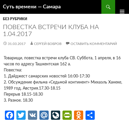
Поиск
Суть времени — Самара
ПЕРЕЙТИ
К
БЕЗ РУБРИКИ
СОДЕРЖИМОМУ
ПОВЕСТКА ВСТРЕЧИ КЛУБА НА
1.04.2017
31.03.2017
СЕРГЕЙ БОБРОВ
ОСТАВИТЬ КОММЕНТАРИЙ
Товарищи, повестка встречи клуба СВ. Суббота, 1 апреля, в 16
часов по адресу Ташкентская 162 а.
Повестка:
1. Дайджест самарских новостей 16:00-17:30
2. Обсуждение фильма «Седьмой континент» Михаэль Ханеке,
1989 год. Австрия.17.30-18.15
Перерыв 18.15-18.30
3. Разное. 18.30
Fa
T
V
M
Li
Pr
O
О
ce
w
K
ail
v
in
d
т