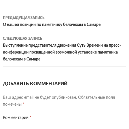
b
itt
.R
eJ
tF
n
п
o
er
u
o
ri
o
р
Навигация
ПРЕДЫДУЩАЯ ЗАПИСЬ
o
ur
e
kl
ав
по
О нашей позиции по памятнику белочехам в Самаре
k
n
n
as
и
записям
СЛЕДУЮЩАЯ ЗАПИСЬ
al
dl
sn
ть
Выступление представителя движения Суть Времени на пресс-
y
iki
конференции посвященной возможной установке памятника
белочехам в Самаре
ДОБАВИТЬ КОММЕНТАРИЙ
Ваш адрес email не будет опубликован.
Обязательные поля
помечены
*
Комментарий
*