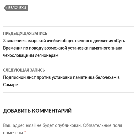
ce
w
K
ail
v
in
d
т
БЕЛОЧЕХИ
b
itt
.R
eJ
tF
n
п
o
er
u
o
ri
o
р
o
ur
e
kl
ав
Навигация
ПРЕДЫДУЩАЯ ЗАПИСЬ
k
n
n
as
и
по
Заявление самарской ячейки общественного движения «Суть
Времени» по поводу возможной установки памятного знака
al
dl
sn
ть
записям
чехословацким легионерам
y
iki
СЛЕДУЮЩАЯ ЗАПИСЬ
Подписной лист против установки памятника белочехам в
Самаре
ДОБАВИТЬ КОММЕНТАРИЙ
Ваш адрес email не будет опубликован.
Обязательные поля
помечены
*