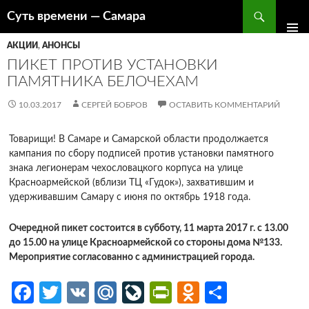
Поиск
Суть времени — Самара
ПЕРЕЙТИ
К
АКЦИИ
,
АНОНСЫ
СОДЕРЖИМОМУ
ПИКЕТ ПРОТИВ УСТАНОВКИ
ПАМЯТНИКА БЕЛОЧЕХАМ
10.03.2017
СЕРГЕЙ БОБРОВ
ОСТАВИТЬ КОММЕНТАРИЙ
Товарищи! В Самаре и Самарской области продолжается
кампания по сбору подписей против установки памятного
знака легионерам чехословацкого корпуса на улице
Красноармейской (вблизи ТЦ «Гудок»), захватившим и
удерживавшим Самару с июня по октябрь 1918 года.
Очередной пикет состоится в субботу, 11 марта 2017 г. с 13.00
до 15.00 на улице Красноармейской со стороны дома №133.
Мероприятие согласованно с администрацией города.
Fa
T
V
M
Li
Pr
O
О