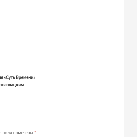
я «Суть Времени»
хословацким
е поля помечены
*