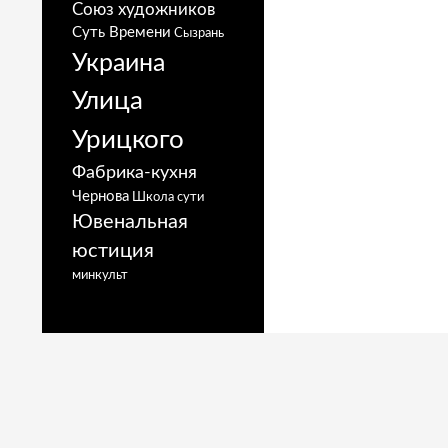
Союз художников
Суть Времени
Сызрань
Украина
Улица
Урицкого
Фабрика-кухня
Чернова
Школа сути
Ювенальная
юстиция
минкульт