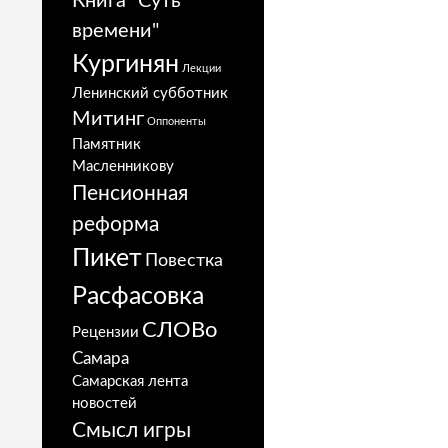
Книга "Суть
времени"
Кургинян
Лекции
Ленинский субботник
Митинг
Оппоненты
Памятник
Масленникову
Пенсионная
реформа
Пикет
Повестка
Расфасовка
СЛОВо
Рецензии
Самара
Самарская лента
новостей
Смысл игры