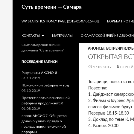
Поиск
Суть времени — Самара
ПЕРЕЙТИ К СОДЕРЖИМОМУ
WP STATISTICS HONEY PAGE [2015-01-07 06:54:08]
БОРЬБА ПРОТИ
КОНТАКТЫ
МАТЕРИАЛЫ
О САМАРСКОЙ ЯЧЕЙКЕ ДВИЖЕН
Сайт самарской ячейки
АНОНСЫ
,
ВСТРЕЧИ КЛУБ
движения "Суть времени"
ОТКРЫТАЯ ВС
ПОСЛЕДНИЕ ЗАПИСИ
17.02.2017
СЕРГЕЙ
Результаты АКСИО-8
31.10.2019
Товарищи, повестка вст
ПЕнсионной реформе — год
Повестка:
03.10.2019
1. Дайджест самарских
Протест против пенсионной
2. Фильм «Лоуренс Ара
реформы продолжается!
список фильмов будут 
01.08.2019
Перерыв 18.15-18.30
опрос АКСИО7. Общество
3. Доклад по теме К. 
должно узнать правду о
4. Разное. 20.00
последствиях пенсионной
реформы