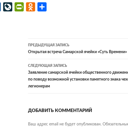
M
Li
Pr
O
О
ail
v
in
d
т
.R
eJ
tF
n
п
u
o
ri
o
р
ur
e
kl
ав
Навигация
ПРЕДЫДУЩАЯ ЗАПИСЬ
n
n
as
и
по
Открытая встреча Самарской ячейки «Суть Времени»
al
dl
sn
ть
записям
СЛЕДУЮЩАЯ ЗАПИСЬ
y
iki
Заявление самарской ячейки общественного движени
по поводу возможной установки памятного знака че
легионерам
ДОБАВИТЬ КОММЕНТАРИЙ
Ваш адрес email не будет опубликован.
Обязательны