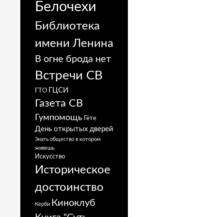
Белочехи
Библиотека
имени Ленина
В огне брода нет
Встречи СВ
ГЦСИ
ГТО
Газета СВ
Гумпомощь
Гёте
День открытых дверей
Знать общество в котором
живешь
Искусство
Историческое
достоинство
Киноклуб
Керби