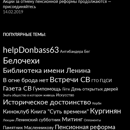
Акции за отмену пенсионной реформы продолжаются —
присоединяйтесь
14.02.2019
ПОПУЛЯРНЫЕ ТЕМЫ:
helpDonbass63
Антибандера
Бег
Белочехи
Библиотека имени Ленина
Встречи СВ
В огне брода нет
ГЦСИ
ГТО
Газета СВ
Гумпомощь
День открытых дверей
Гёте
Искусство
Знать общество в котором живешь
Историческое достоинство
Керби
Кургинян
Киноклуб
Книга "Суть времени"
Митинг
Ленинский субботник
Лекции
Оппоненты
Пенсионная реформа
Памятник Масленникову