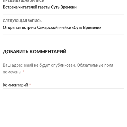
ПРЕДЫДУЩАЯ ЗАПИСЬ
k
n
n
as
и
по
Встреча читателей газеты Суть Времени
al
dl
sn
ть
записям
СЛЕДУЮЩАЯ ЗАПИСЬ
y
iki
Открытая встреча Самарской ячейки «Суть Времени»
ДОБАВИТЬ КОММЕНТАРИЙ
Ваш адрес email не будет опубликован.
Обязательные поля
помечены
*
Комментарий
*