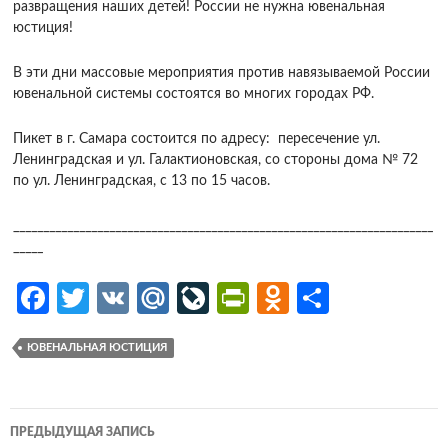
развращения наших детей! России не нужна ювенальная
юстиция!
В эти дни массовые мероприятия против навязываемой России
ювенальной системы состоятся во многих городах РФ.
Пикет в г. Самара состоится по адресу: ​​​​​​​​​​​​​​​​​​​​​​​​​​​​​​​​​​​​​​​​​​​​​​​​​​​​​​​​​​​​​​​​​​​​​​​​​​​​​​​​​​​​​​​​​​​​​​​​​​​​​​​​​​​​​​​​​​​​​​ пересечение ул.
Ленинградская и ул. Галактионовская, со стороны дома № 72
по ул. Ленинградская, с 13 по 15 часов.
______________________________________________________________________
_____
Fa
T
V
M
Li
Pr
O
О
ce
w
K
ail
v
in
d
т
ЮВЕНАЛЬНАЯ ЮСТИЦИЯ
b
itt
.R
eJ
tF
n
п
o
er
u
o
ri
o
р
o
ur
e
kl
ав
Навигация
ПРЕДЫДУЩАЯ ЗАПИСЬ