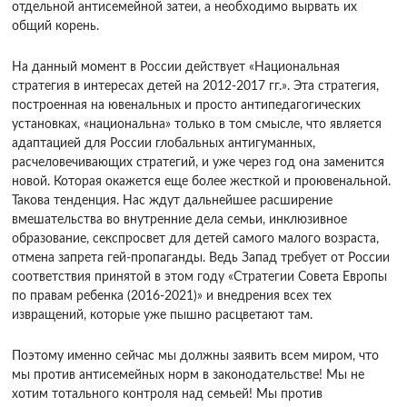
отдельной антисемейной затеи, а необходимо вырвать их
общий корень.
На данный момент в России действует «Национальная
стратегия в интересах детей на 2012-2017 гг.». Эта стратегия,
построенная на ювенальных и просто антипедагогических
установках, «национальна» только в том смысле, что является
адаптацией для России глобальных антигуманных,
расчеловечивающих стратегий, и уже через год она заменится
новой. Которая окажется еще более жесткой и проювенальной.
Такова тенденция. Нас ждут дальнейшее расширение
вмешательства во внутренние дела семьи, инклюзивное
образование, секспросвет для детей самого малого возраста,
отмена запрета гей-пропаганды. Ведь Запад требует от России
соответствия принятой в этом году «Стратегии Совета Европы
по правам ребенка (2016-2021)» и внедрения всех тех
извращений, которые уже пышно расцветают там.
Поэтому именно сейчас мы должны заявить всем миром, что
мы против антисемейных норм в законодательстве! Мы не
хотим тотального контроля над семьей! Мы против