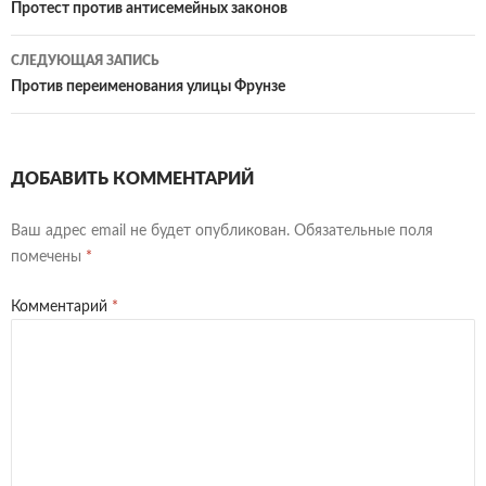
k
n
n
as
и
по
Протест против антисемейных законов
al
dl
sn
ть
записям
СЛЕДУЮЩАЯ ЗАПИСЬ
y
iki
Против переименования улицы Фрунзе
ДОБАВИТЬ КОММЕНТАРИЙ
Ваш адрес email не будет опубликован.
Обязательные поля
помечены
*
Комментарий
*