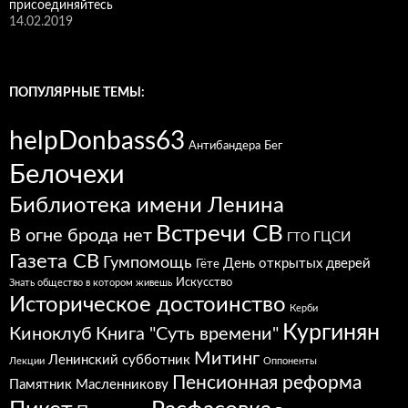
присоединяйтесь
14.02.2019
ПОПУЛЯРНЫЕ ТЕМЫ:
helpDonbass63
Антибандера
Бег
Белочехи
Библиотека имени Ленина
Встречи СВ
В огне брода нет
ГЦСИ
ГТО
Газета СВ
Гумпомощь
День открытых дверей
Гёте
Искусство
Знать общество в котором живешь
Историческое достоинство
Керби
Кургинян
Киноклуб
Книга "Суть времени"
Митинг
Ленинский субботник
Лекции
Оппоненты
Пенсионная реформа
Памятник Масленникову