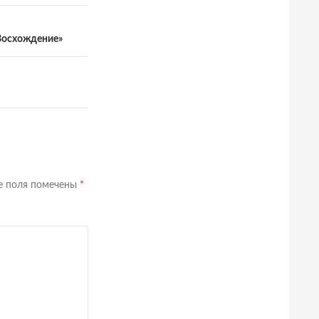
«Восхождение»
е поля помечены
*