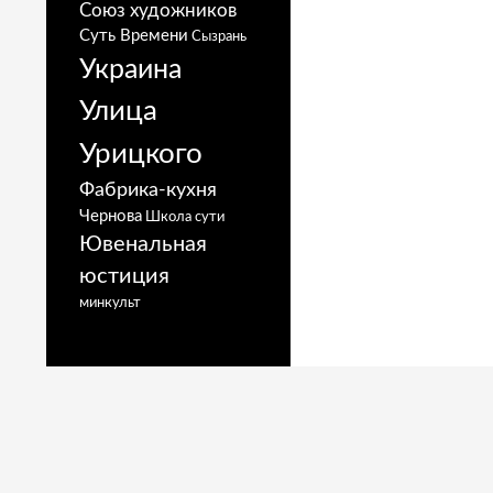
Союз художников
Суть Времени
Сызрань
Украина
Улица
Урицкого
Фабрика-кухня
Чернова
Школа сути
Ювенальная
юстиция
минкульт