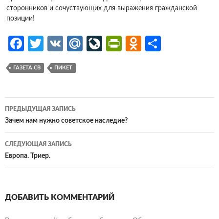
сторонников и сочуствующих для выражения гражданской
позиции!
Fa
T
V
M
Li
Pr
O
О
ce
w
K
ail
v
in
d
т
ГАЗЕТА СВ
ПИКЕТ
b
itt
.R
eJ
tF
n
п
o
er
u
o
ri
o
р
o
ur
e
kl
ав
Навигация
ПРЕДЫДУЩАЯ ЗАПИСЬ
k
n
n
as
и
по
Зачем нам нужно советское наследие?
al
dl
sn
ть
записям
СЛЕДУЮЩАЯ ЗАПИСЬ
y
iki
Европа. Триер.
ДОБАВИТЬ КОММЕНТАРИЙ