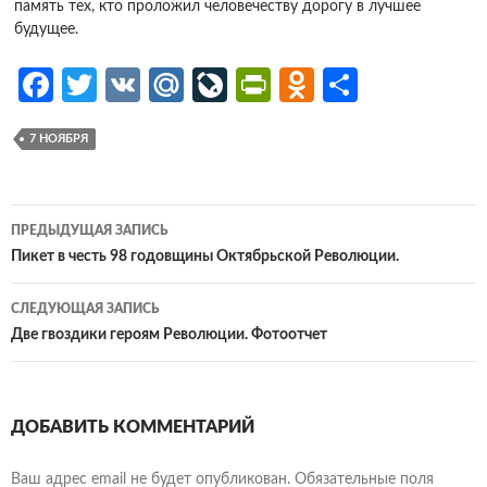
память тех, кто проложил человечеству дорогу в лучшее
будущее.
Fa
T
V
M
Li
Pr
O
О
ce
w
K
ail
v
in
d
т
7 НОЯБРЯ
b
itt
.R
eJ
tF
n
п
o
er
u
o
ri
o
р
o
ur
e
kl
ав
Навигация
ПРЕДЫДУЩАЯ ЗАПИСЬ
k
n
n
as
и
по
Пикет в честь 98 годовщины Октябрьской Революции.
al
dl
sn
ть
записям
СЛЕДУЮЩАЯ ЗАПИСЬ
y
iki
Две гвоздики героям Революции. Фотоотчет
ДОБАВИТЬ КОММЕНТАРИЙ
Ваш адрес email не будет опубликован.
Обязательные поля