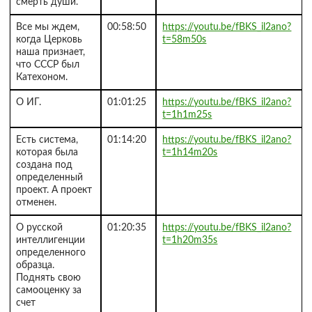
смерть души.
Все мы ждем,
00:58:50
https://youtu.be/fBKS_il2ano?
когда Церковь
t=58m50s
наша признает,
что СССР был
Катехоном.
О ИГ.
01:01:25
https://youtu.be/fBKS_il2ano?
t=1h1m25s
Есть система,
01:14:20
https://youtu.be/fBKS_il2ano?
которая была
t=1h14m20s
создана под
определенный
проект. А проект
отменен.
О русской
01:20:35
https://youtu.be/fBKS_il2ano?
интеллигенции
t=1h20m35s
определенного
образца.
Поднять свою
самооценку за
счет