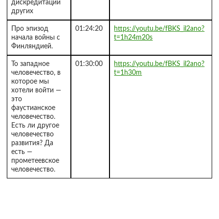
дискредитации
других
Про эпизод
01:24:20
https://youtu.be/fBKS_il2ano?
начала войны с
t=1h24m20s
Финляндией.
То западное
01:30:00
https://youtu.be/fBKS_il2ano?
человечество, в
t=1h30m
которое мы
хотели войти —
это
фаустианское
человечество.
Есть ли другое
человечество
развития? Да
есть —
прометеевское
человечество.