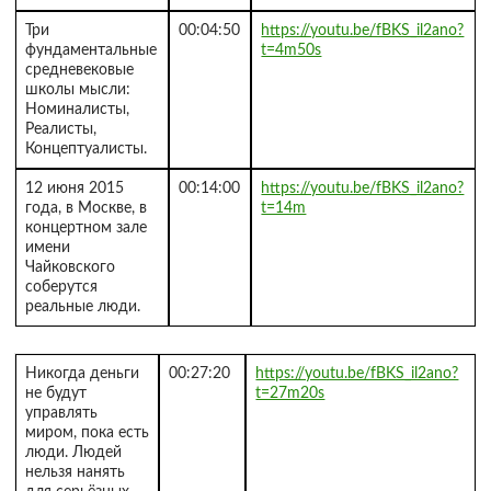
Три
00:04:50
https://youtu.be/fBKS_il2ano?
фундаментальные
t=4m50s
средневековые
школы мысли:
Номиналисты,
Реалисты,
Концептуалисты.
12 июня 2015
00:14:00
https://youtu.be/fBKS_il2ano?
года, в Москве, в
t=14m
концертном зале
имени
Чайковского
соберутся
реальные люди.
Никогда деньги
00:27:20
https://youtu.be/fBKS_il2ano?
не будут
t=27m20s
управлять
миром, пока есть
люди. Людей
нельзя нанять