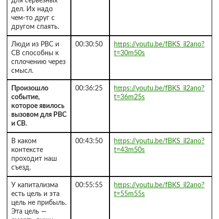
для серьёзных
дел. Их надо
чем-то друг с
другом спаять.
Люди из РВС и
00:30:50
https://youtu.be/fBKS_il2ano?
СВ способны к
t=30m50s
сплочению через
смысл.
Произошло
00:36:25
https://youtu.be/fBKS_il2ano?
событие,
t=36m25s
которое явилось
вызовом для РВС
и СВ.
В каком
00:43:50
https://youtu.be/fBKS_il2ano?
контексте
t=43m50s
проходит наш
съезд.
У капитализма
00:55:55
https://youtu.be/fBKS_il2ano?
есть цель и эта
t=55m55s
цель не прибыль.
Эта цель —