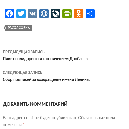
Fa
T
V
M
Li
Pr
O
О
ce
w
K
ail
v
in
d
т
РАСФАСОВКА
b
itt
.R
eJ
tF
n
п
o
er
u
o
ri
o
р
o
ur
e
kl
ав
Навигация
ПРЕДЫДУЩАЯ ЗАПИСЬ
k
n
n
as
и
по
Пикет солидарности с ополчением Донбасса.
al
dl
sn
ть
записям
СЛЕДУЮЩАЯ ЗАПИСЬ
y
iki
Сбор подписей за возвращение имени Ленина.
ДОБАВИТЬ КОММЕНТАРИЙ
Ваш адрес email не будет опубликован.
Обязательные поля
помечены
*