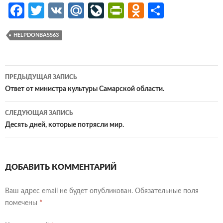
Fa
T
V
M
Li
Pr
O
О
ce
w
K
ail
v
in
d
т
HELPDONBASS63
b
itt
.R
eJ
tF
n
п
o
er
u
o
ri
o
р
o
ur
e
kl
ав
Навигация
ПРЕДЫДУЩАЯ ЗАПИСЬ
k
n
n
as
и
по
Ответ от министра культуры Самарской области.
al
dl
sn
ть
записям
СЛЕДУЮЩАЯ ЗАПИСЬ
y
iki
Десять дней, которые потрясли мир.
ДОБАВИТЬ КОММЕНТАРИЙ
Ваш адрес email не будет опубликован.
Обязательные поля
помечены
*