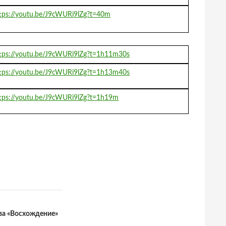
tps://youtu.be/J9cWURi9lZg?t=40m
tps://youtu.be/J9cWURi9lZg?t=1h11m30s
tps://youtu.be/J9cWURi9lZg?t=1h13m40s
tps://youtu.be/J9cWURi9lZg?t=1h19m
ва «Восхождение»