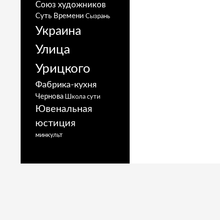
Союз художников
Суть Времени
Сызрань
Украина
Улица
Урицкого
Фабрика-кухня
Чернова
Школа сути
Ювенальная
юстиция
минкульт