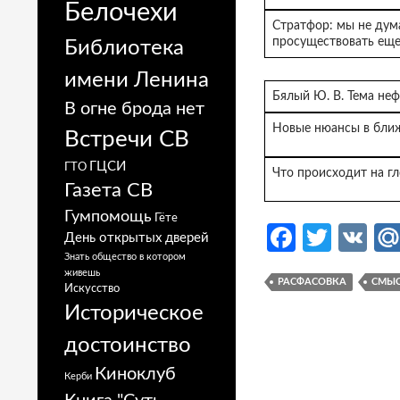
Белочехи
Стратфор: мы не дум
просуществовать еще 
Библиотека
имени Ленина
Бялый Ю. В. Тема неф
В огне брода нет
Новые нюансы в бли
Встречи СВ
ГЦСИ
ГТО
Что происходит на г
Газета СВ
Гумпомощь
Гёте
Fa
T
V
День открытых дверей
Знать общество в котором
ce
w
K
живешь
РАСФАСОВКА
СМЫС
b
itt
Искусство
Историческое
o
er
достоинство
o
Киноклуб
k
Керби