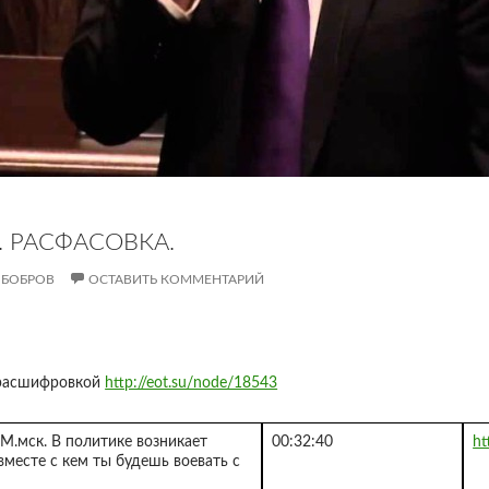
. РАСФАСОВКА.
 БОБРОВ
ОСТАВИТЬ КОММЕНТАРИЙ
 расшифровкой
http://eot.su/node/18543
.мск. В политике возникает
00:32:40
ht
вместе с кем ты будешь воевать с