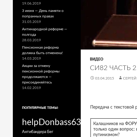
19.06.2019
3 июня — День памяти о
попранных правах
31.05.2019
Антинародной реформе —
полгода
28.03.2019
Пенсионная реформа
должна быть отменена!
14.03.2019
ВИДЕО
Акции за отмену
СИ82 ЧАСТЬ 2
пенсионной реформы
продолжаются —
03.04.2015
СЕРГЕЙ
присоединяйтесь
14.02.2019
Передача с текстовой
ПОПУЛЯРНЫЕ ТЕМЫ:
helpDonbass63
Калашников на ФОРУМ
только один вопрос: 
Антибандера
Бег
путинизмом?