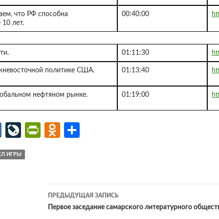
аем, что РФ способна
00:40:00
ht
10 лет.
ти.
01:11:30
ht
жневосточной политике США.
01:13:40
ht
лобальном нефтяном рынке.
01:19:00
ht
M
Li
Pr
O
О
ail
v
in
d
т
Л ИГРЫ
.R
eJ
tF
n
п
u
o
ri
o
р
ur
e
kl
ав
Навигация
ПРЕДЫДУЩАЯ ЗАПИСЬ
n
n
as
и
по
Первое заседание самарского литературного общест