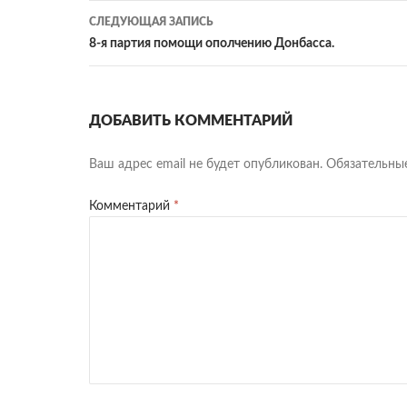
al
dl
sn
ть
записям
СЛЕДУЮЩАЯ ЗАПИСЬ
y
iki
8-я партия помощи ополчению Донбасса.
ДОБАВИТЬ КОММЕНТАРИЙ
Ваш адрес email не будет опубликован.
Обязательны
Комментарий
*