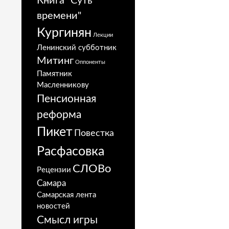
Книга "Суть
времени"
Кургинян
Лекции
Ленинский субботник
Митинг
Оппоненты
Памятник
Масленникову
Пенсионная
реформа
Пикет
Повестка
Расфасовка
СЛОВо
Рецензии
Самара
Самарская лента
новостей
Смысл игры