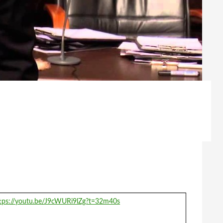
tps://youtu.be/J9cWURi9lZg?t=32m40s