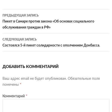
b
itt
.R
eJ
tF
n
п
o
er
u
o
ri
o
р
Навигация
ПРЕДЫДУЩАЯ ЗАПИСЬ
o
ur
e
kl
ав
по
Пикет в Самаре против закона «Об основах социального
k
n
n
as
и
обслуживания граждан в РФ»
записям
al
dl
sn
ть
СЛЕДУЮЩАЯ ЗАПИСЬ
y
iki
Состоялся 5-й пикет солидарности с ополчением Донбасса.
ДОБАВИТЬ КОММЕНТАРИЙ
Ваш адрес email не будет опубликован.
Обязательные поля
помечены
*
Комментарий
*