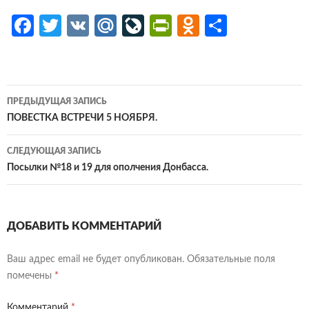
Fa
T
V
M
Li
Pr
O
О
ce
w
K
ail
v
in
d
т
b
itt
.R
eJ
tF
n
п
o
er
u
o
ri
o
р
Навигация
ПРЕДЫДУЩАЯ ЗАПИСЬ
o
ur
e
kl
ав
по
ПОВЕСТКА ВСТРЕЧИ 5 НОЯБРЯ.
k
n
n
as
и
записям
СЛЕДУЮЩАЯ ЗАПИСЬ
al
dl
sn
ть
Посылки №18 и 19 для ополчения Донбасса.
y
iki
ДОБАВИТЬ КОММЕНТАРИЙ
Ваш адрес email не будет опубликован.
Обязательные поля
помечены
*
Комментарий
*