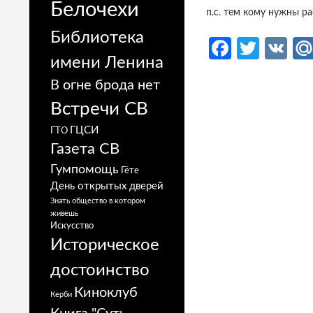
Белочехи
п.с. тем кому нужны р
Библиотека
Fa
T
V
имени Ленина
ce
w
K
В огне брода нет
b
itt
Встречи СВ
o
er
ГЦСИ
ГТО
o
Газета СВ
k
Гумпомощь
Гёте
День открытых дверей
Знать общество в котором
живешь
Искусство
Историческое
достоинство
Киноклуб
Керби