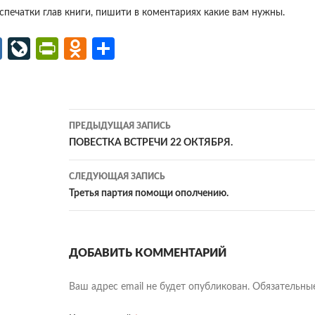
аспечатки глав книги, пишити в коментариях какие вам нужны.
M
Li
Pr
O
О
ail
v
in
d
т
.R
eJ
tF
n
п
u
o
ri
o
р
Навигация
ПРЕДЫДУЩАЯ ЗАПИСЬ
ur
e
kl
ав
по
ПОВЕСТКА ВСТРЕЧИ 22 ОКТЯБРЯ.
n
n
as
и
записям
al
dl
СЛЕДУЮЩАЯ ЗАПИСЬ
sn
ть
Третья партия помощи ополчению.
y
iki
ДОБАВИТЬ КОММЕНТАРИЙ
Ваш адрес email не будет опубликован.
Обязательны