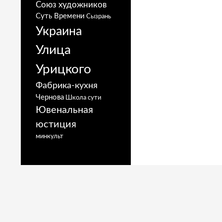
Союз художников
Суть Времени
Сызрань
Украина
Улица
Урицкого
Фабрика-кухня
Чернова
Школа сути
Ювенальная
юстиция
минкульт