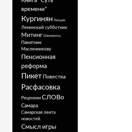
Книга "Суть
времени"
Кургинян
Лекции
Ленинский субботник
Митинг
Оппоненты
Памятник
Масленникову
Пенсионная
реформа
Пикет
Повестка
Расфасовка
СЛОВо
Рецензии
Самара
Самарская лента
новостей
Смысл игры