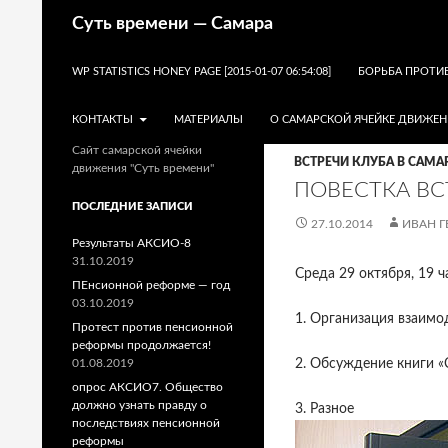
Поиск
Суть времени — Самара
ПЕРЕЙТИ К СОДЕРЖИМОМУ
WP STATISTICS HONEY PAGE [2015-01-07 06:54:08]
БОРЬБА ПРОТИ
КОНТАКТЫ
МАТЕРИАЛЫ
О САМАРСКОЙ ЯЧЕЙКЕ ДВИЖЕН
Сайт самарской ячейки
ВСТРЕЧИ КЛУБА В САМА
движения "Суть времени"
ПОВЕСТКА ВС
ПОСЛЕДНИЕ ЗАПИСИ
27.10.2014
ИВАН Г
Результаты АКСИО-8
31.10.2019
Среда 29 октября, 19 ч
ПЕнсионной реформе — год
03.10.2019
1. Организация взаимо
Протест против пенсионной
реформы продолжается!
01.08.2019
2. Обсуждение книги «
опрос АКСИО7. Общество
должно узнать правду о
3. Разное
последствиях пенсионной
реформы