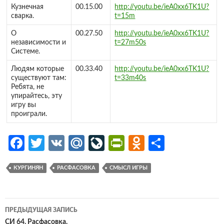
Кузнечная
00.15.00
http://youtu.be/ieA0xx6TK1U?
сварка.
t=15m
О
00.27.50
http://youtu.be/ieA0xx6TK1U?
независимости и
t=27m50s
Системе.
Людям которые
00.33.40
http://youtu.be/ieA0xx6TK1U?
существуют там:
t=33m40s
Ребята, не
упирайтесь, эту
игру вы
проиграли.
Fa
T
V
M
Li
Pr
O
О
ce
w
K
ail
v
in
d
т
КУРГИНЯН
РАСФАСОВКА
СМЫСЛ ИГРЫ
b
itt
.R
eJ
tF
n
п
o
er
u
o
ri
o
р
o
ur
e
kl
ав
Навигация
ПРЕДЫДУЩАЯ ЗАПИСЬ
k
n
n
as
и
по
СИ 64. Расфасовка.