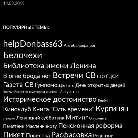
14.02.2019
ПОПУЛЯРНЫЕ ТЕМЫ:
helpDonbass63
Антибандера
Бег
Белочехи
Библиотека имени Ленина
Встречи СВ
В огне брода нет
ГЦСИ
ГТО
Газета СВ
Гумпомощь
День открытых дверей
Гёте
Искусство
Знать общество в котором живешь
Историческое достоинство
Керби
Кургинян
Киноклуб
Книга "Суть времени"
Митинг
Ленинский субботник
Лекции
Оппоненты
Пенсионная реформа
Памятник Масленникову
Расфасовка
Пикет
Повестка
Рецензии