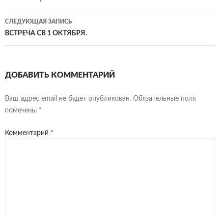
al
dl
sn
ть
записям
СЛЕДУЮЩАЯ ЗАПИСЬ
y
iki
ВСТРЕЧА СВ 1 ОКТЯБРЯ.
ДОБАВИТЬ КОММЕНТАРИЙ
Ваш адрес email не будет опубликован.
Обязательные поля
помечены
*
Комментарий
*