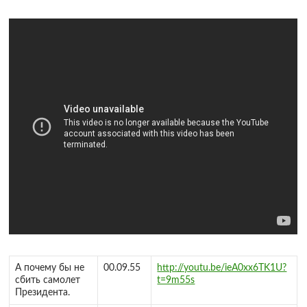
А почему бы не
00.09.55
http://youtu.be/ieA0xx6TK1U?
сбить самолет
t=9m55s
Президента.