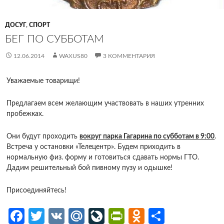
ДОСУГ
,
СПОРТ
БЕГ ПО СУББОТАМ
12.06.2014
WAXUS80
3 КОММЕНТАРИЯ
Уважаемые товарищи!
Предлагаем всем желающим участвовать в наших утренних
пробежках.
Они будут проходить
вокруг парка Гагарина по субботам в 9:00
.
Встреча у остановки «Телецентр». Будем приходить в
нормальную физ. форму и готовиться сдавать нормы ГТО.
Дадим решительный бой пивному пузу и одышке!
Присоединяйтесь!
Fa
T
V
M
Li
Pr
O
О