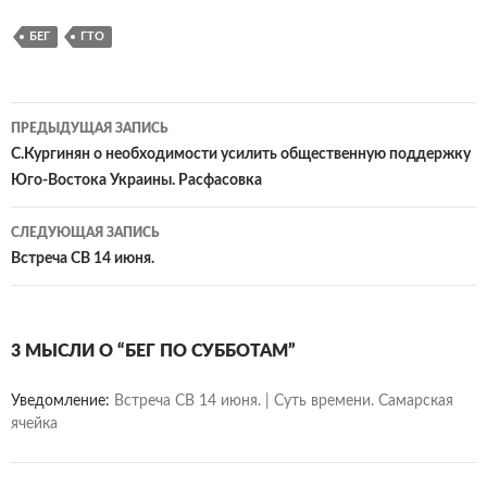
ce
w
K
ail
v
in
d
т
БЕГ
ГТО
b
itt
.R
eJ
tF
n
п
o
er
u
o
ri
o
р
o
ur
e
kl
ав
Навигация
ПРЕДЫДУЩАЯ ЗАПИСЬ
k
n
n
as
и
по
С.Кургинян о необходимости усилить общественную поддержку
Юго-Востока Украины. Расфасовка
al
dl
sn
ть
записям
y
iki
СЛЕДУЮЩАЯ ЗАПИСЬ
Встреча СВ 14 июня.
3 МЫСЛИ О “БЕГ ПО СУББОТАМ”
Уведомление:
Встреча СВ 14 июня. | Суть времени. Самарская
ячейка